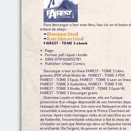
Para descargar o leer este libro, haz clic en el botón 
enlace de abajo :
➡ [
Descargar libro
]
➡ [
Leer libro en línea
]
FAIREST - TOME 3 ebook
Page:
Format: pdf / epub / kindle
ISBN: 9791026855781
Publisher: Urban Comics
Descargar o leer en línea FAIREST - TOME 3 Libro
gratuito (PDF ePub Mobi) de . FAIREST - TOME 3 PDF,
FAIREST - TOME 3 Epub, FAIREST - TOME 3 Leer en línea ,
FAIREST - TOME 3 Audiolibro, FAIREST - TOME 3 VK,
FAIREST - TOME 3 Kindle, FAIREST - TOME 3 Epub VK,
FAIREST - TOME 3 Descargar gratis
Overview Loyale et éblouissante, elle est l’unique
protectrice d’un village dépossédé de ses hommes depu
l’attaque de l’Adversaire. Son nom est Nalayani et elle n
ressemble à aucune femme que le Prince Charmant ait
connue. Après trois mariages ratés et un sacrifice au n
de Fableville, l’incontrôlable séducteur a fait le choix de
s’installer en tant que Maharaja dans un Royaume lointa
et enchanté. De l’argent, du pouvoir et un harem à sa