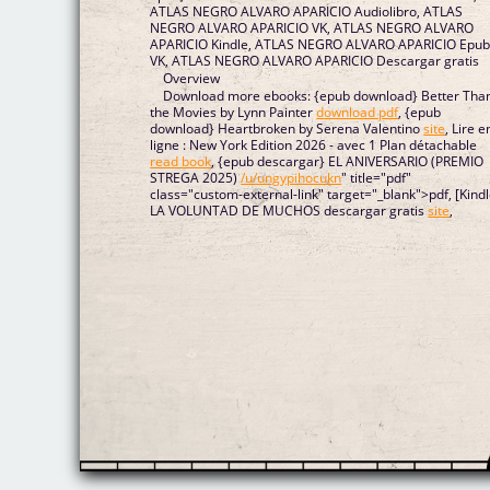
ATLAS NEGRO ALVARO APARICIO Audiolibro, ATLAS
NEGRO ALVARO APARICIO VK, ATLAS NEGRO ALVARO
APARICIO Kindle, ATLAS NEGRO ALVARO APARICIO Epu
VK, ATLAS NEGRO ALVARO APARICIO Descargar gratis
Overview
Download more ebooks: {epub download} Better Tha
the Movies by Lynn Painter
download pdf
, {epub
download} Heartbroken by Serena Valentino
site
, Lire e
ligne : New York Edition 2026 - avec 1 Plan détachable
read book
, {epub descargar} EL ANIVERSARIO (PREMIO
STREGA 2025)
/u/ungypihocukn
" title="pdf"
class="custom-external-link" target="_blank">pdf, [Kindl
LA VOLUNTAD DE MUCHOS descargar gratis
site
,