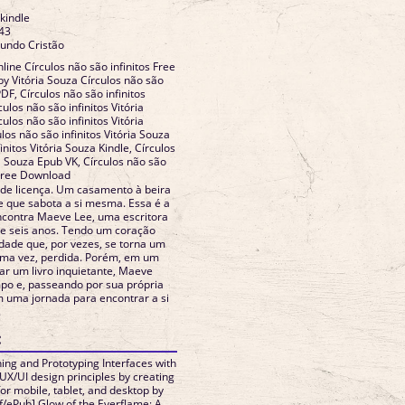
 kindle
43
Mundo Cristão
ine Círculos não são infinitos Free
y Vitória Souza Círculos não são
PDF, Círculos não são infinitos
ulos não são infinitos Vitória
ulos não são infinitos Vitória
os não são infinitos Vitória Souza
initos Vitória Souza Kindle, Círculos
ia Souza Epub VK, Círculos não são
 Free Download
 de licença. Um casamento à beira
e que sabota a si mesma. Essa é a
ncontra Maeve Lee, uma escritora
 e seis anos. Tendo um coração
dade que, por vezes, se torna um
 uma vez, perdida. Porém, em um
r um livro inquietante, Maeve
po e, passeando por sua própria
 uma jornada para encontrar a si
.
:
ng and Prototyping Interfaces with
UX/UI design principles by creating
for mobile, tablet, and desktop by
df/ePub] Glow of the Everflame: A