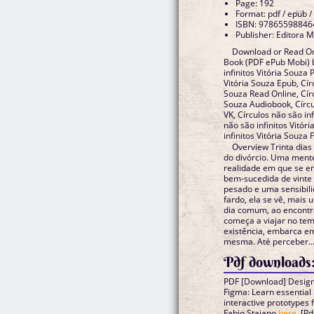
Page: 192
Format: pdf / epub /
ISBN: 97865598846
Publisher: Editora 
Download or Read Onl
Book (PDF ePub Mobi) b
infinitos Vitória Souza 
Vitória Souza Epub, Círc
Souza Read Online, Círc
Souza Audiobook, Círcul
VK, Círculos não são inf
não são infinitos Vitór
infinitos Vitória Souza
Overview Trinta dias
do divórcio. Uma ment
realidade em que se e
bem-sucedida de vinte
pesado e uma sensibili
fardo, ela se vê, mais
dia comum, ao encontra
começa a viajar no tem
existência, embarca em
mesma. Até perceber..
Pdf downloads
PDF [Download] Designi
Figma: Learn essential 
interactive prototypes 
Fabio Staiano
here
, [P