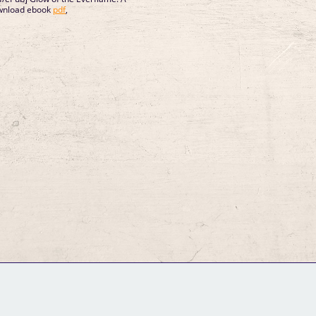
ownload ebook
pdf
,
GM Binder
Further Information