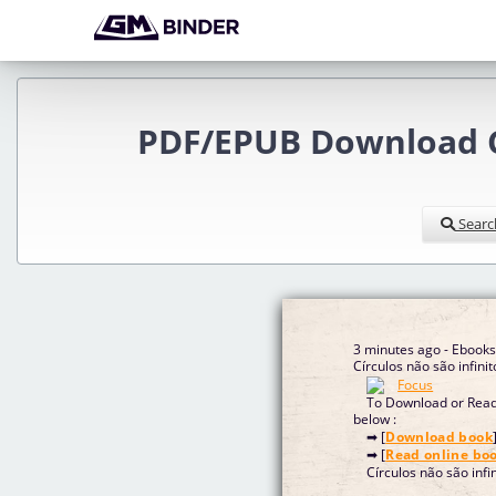
PDF/EPUB Download Cír
Searc
3 minutes ago - Ebook
Círculos não são infini
To Download or Read 
below :
➡ [
Download book
➡ [
Read online bo
Círculos não são infi