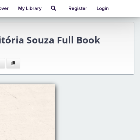
over
My Library
Register
Login
tória Souza Full Book