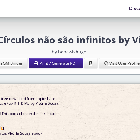
Disc
culos não são infinitos by Vi
by bobewishugel
h GM Binder
Print / Generate PDF
Visit User Profile
s free download from rapidshare
tos ePub RTF DJVU by Vitória Souza
This book click on the link button
]
ok
]
nitos Vitória Souza ebook