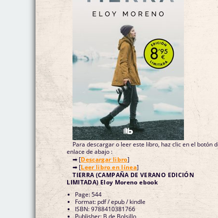
Para descargar o leer este libro, haz clic en el botón 
enlace de abajo :
➡ [
Descargar libro
]
➡ [
Leer libro en línea
]
TIERRA (CAMPAÑA DE VERANO EDICIÓN
LIMITADA) Eloy Moreno ebook
Page: 544
Format: pdf / epub / kindle
ISBN: 9788410381766
Publisher: B de Bolsillo