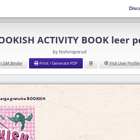
Disc
OOKISH ACTIVITY BOOK leer p
by feshiroporud
h GM Binder
Print / Generate PDF
Visit User Profile
carga gratuita BOOKISH