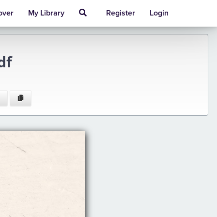
over
My Library
Register
Login
df