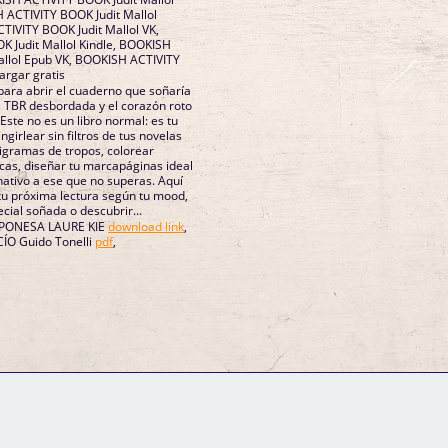
H ACTIVITY BOOK Judit Mallol
TIVITY BOOK Judit Mallol VK,
 Judit Mallol Kindle, BOOKISH
allol Epub VK, BOOKISH ACTIVITY
argar gratis
ara abrir el cuaderno que soñaría
la TBR desbordada y el corazón roto
Este no es un libro normal: es tu
girlear sin filtros de tus novelas
cigramas de tropos, colorear
icas, diseñar tu marcapáginas ideal
ernativo a ese que no superas. Aquí
tu próxima lectura según tu mood,
ecial soñada o descubrir...
JAPONESA LAURE KIE
download link
,
ÍO Guido Tonelli
pdf
,
GM Binder
Further Information