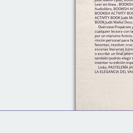
Leer en línea , BOOKIS
Audiolibro, BOOKISH AC
BOOKISH ACTIVITY BOOK
ACTIVITY BOOK Judit M
BOOK Judit Mallol Desc
Overview Prepárate p
cualquier lectora con 
por un maromo ficticio.
rincón personal para fan
favoritas, resolver cru
escenas literarias icón
o escribir un final alt
también podrás elegir 
inventar tu edición esp
Links: PASTELERÍA 
LA ELEGANCIA DEL VAC