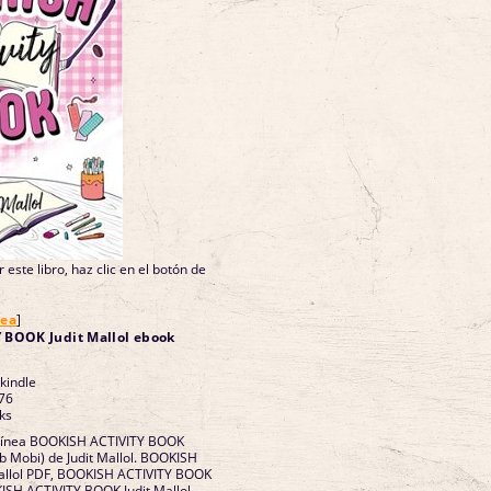
 este libro, haz clic en el botón de
nea
]
 BOOK Judit Mallol ebook
 kindle
76
ks
 línea BOOKISH ACTIVITY BOOK
ub Mobi) de Judit Mallol. BOOKISH
allol PDF, BOOKISH ACTIVITY BOOK
KISH ACTIVITY BOOK Judit Mallol