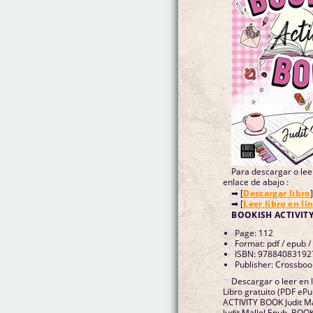
Para descargar o leer
enlace de abajo :
➡ [
Descargar libro
]
➡ [
Leer libro en lí
BOOKISH ACTIVITY
Page: 112
Format: pdf / epub /
ISBN: 97884083192
Publisher: Crossboo
Descargar o leer en
Libro gratuito (PDF eP
ACTIVITY BOOK Judit M
Judit Mallol Epub, BOO