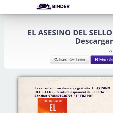
EL ASESINO DEL SELLO
Descargar
by
Search GM Binder
Print / G
Es serie de libros descarga gratuita. EL ASESINO
DEL SELLO (Literatura española) de Roberto
Sánchez 9788401036705 RTF FB2 PDF