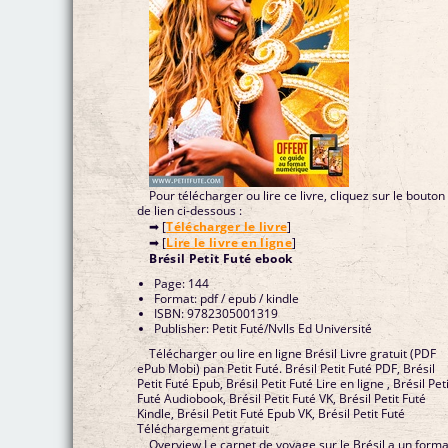
Pour télécharger ou lire ce livre, cliquez sur le bouton
de lien ci-dessous :
➡ [
Télécharger le livre
]
➡ [
Lire le livre en ligne
]
Brésil Petit Futé ebook
Page: 144
Format: pdf / epub / kindle
ISBN: 9782305001319
Publisher: Petit Futé/Nvlls Ed Université
Télécharger ou lire en ligne Brésil Livre gratuit (PDF
ePub Mobi) pan Petit Futé. Brésil Petit Futé PDF, Brésil
Petit Futé Epub, Brésil Petit Futé Lire en ligne , Brésil Pet
Futé Audiobook, Brésil Petit Futé VK, Brésil Petit Futé
Kindle, Brésil Petit Futé Epub VK, Brésil Petit Futé
Téléchargement gratuit
Overview Le carnet de voyage sur le Brésil a un forma