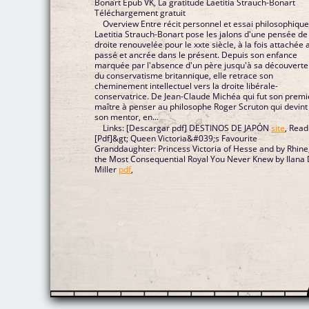
Bonart Epub VK, La gratitude Laetitia Strauch-Bonart
Téléchargement gratuit
Overview Entre récit personnel et essai philosophique
Laetitia Strauch-Bonart pose les jalons d'une pensée de
droite renouvelée pour le xxte siècle, à la fois attachée 
passé et ancrée dans le présent. Depuis son enfance
marquée par l'absence d'un père jusqu'à sa découverte
du conservatisme britannique, elle retrace son
cheminement intellectuel vers la droite libérale-
conservatrice. De Jean-Claude Michéa qui fut son premi
maître à penser au philosophe Roger Scruton qui devint
son mentor, en...
Links: [Descargar pdf] DESTINOS DE JAPÓN
site
, Read
[Pdf]&gt; Queen Victoria&#039;s Favourite
Granddaughter: Princess Victoria of Hesse and by Rhine
the Most Consequential Royal You Never Knew by Ilana
Miller
pdf
,