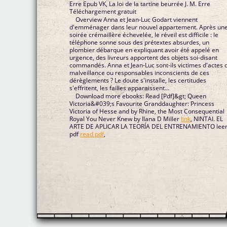
Erre Epub VK, La loi de la tartine beurrée J. M. Erre
Téléchargement gratuit
Overview Anna et Jean-Luc Godart viennent
d'emménager dans leur nouvel appartement. Après un
soirée crémaillère échevelée, le réveil est difficile : le
téléphone sonne sous des prétextes absurdes, un
plombier débarque en expliquant avoir été appelé en
urgence, des livreurs apportent des objets soi-disant
commandés. Anna et Jean-Luc sont-ils victimes d'actes 
malveillance ou responsables inconscients de ces
dérèglements ? Le doute s'installe, les certitudes
s'effritent, les failles apparaissent...
Download more ebooks: Read [Pdf]&gt; Queen
Victoria&#039;s Favourite Granddaughter: Princess
Victoria of Hesse and by Rhine, the Most Consequential
Royal You Never Knew by Ilana D Miller
link
, NINTAI. EL
ARTE DE APLICAR LA TEORÍA DEL ENTRENAMIENTO lee
pdf
read pdf
,