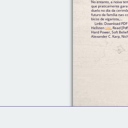
No entanto, a noiva te
que praticamente garan
duelo no dia da cerimô
futuro da família nas c
bicos de vigarista,...
Links: Download PDF
Hellsten
site
, Read [Pd
Hard Power, Soft Belief
Alexander C. Karp, Ni