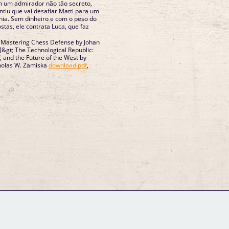
m um admirador não tão secreto,
tiu que vai desafiar Matti para um
nia. Sem dinheiro e com o peso do
ostas, ele contrata Luca, que faz
 Mastering Chess Defense by Johan
f]&gt; The Technological Republic:
, and the Future of the West by
cholas W. Zamiska
download pdf
,
GM Binder
Further Information