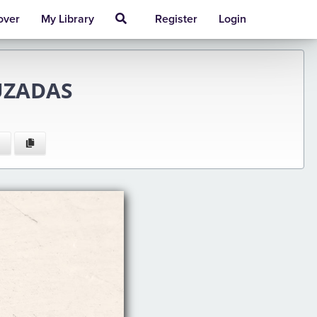
over
My Library
Register
Login
RUZADAS