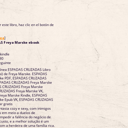
 este libro, haz clic en el botón de
nea
]
 Freya Marske ebook
 kindle
80
eguinte
 línea ESPADAS CRUZADAS Libro
bi) de Freya Marske. ESPADAS
ske PDF, ESPADAS CRUZADAS
ESPADAS CRUZADAS Freya Marske
DAS CRUZADAS Freya Marske
CRUZADAS Freya Marske VK,
eya Marske Kindle, ESPADAS
ke Epub VK, ESPADAS CRUZADAS
r gratis
asia cozy e sexy, com inimigos
s em meio a duelos de
impedir a falência do negócio de
 custo, e a melhor solução é um
m a herdeira de uma família rica.