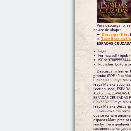
Para descargar o leer
enlace de abajo :
➡ [
Descargar libro
]
➡ [
Leer libro en lí
ESPADAS CRUZADAS
Page:
Format: pdf / epub /
ISBN: 97885553444
Publisher: Editora S
Descargar o leer en
gratuito (PDF ePub Mo
CRUZADAS Freya Mar
Freya Marske Epub, 
Leer en línea , ESPA
Audiolibro, ESPADAS 
ESPADAS CRUZADAS Fr
CRUZADAS Freya Mars
Freya Marske Descarga
Overview Uma romant
que se tornam amante
espadas.Matti precisa 
sua família a qualquer
casamento arranjado co