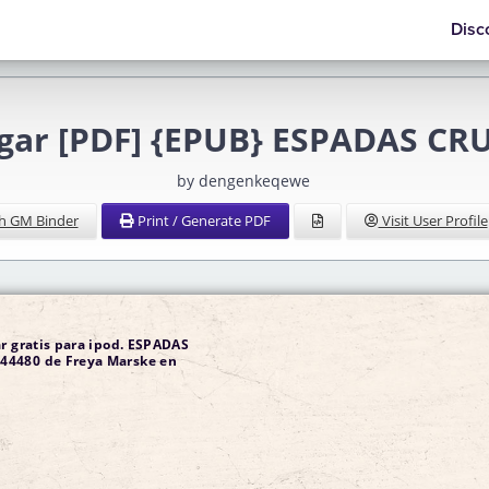
Disc
gar [PDF] {EPUB} ESPADAS C
by dengenkeqewe
h GM Binder
Print / Generate PDF
Visit User Profile
r gratis para ipod. ESPADAS
4480 de Freya Marske en