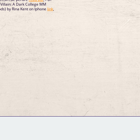
illain: A Dark College MM
ds) by Rina Kent on Iphone
link
,
GM Binder
Further Information