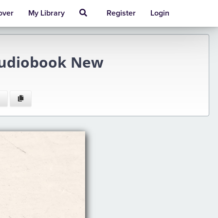
over
My Library
Register
Login
 Audiobook New