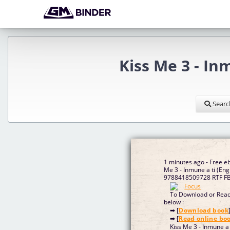
Kiss Me 3 - I
Searc
1 minutes ago - Free e
Me 3 - Inmune a ti (Eng
9788418509728 RTF F
To Download or Read 
below :
➡ [
Download book
➡ [
Read online bo
Kiss Me 3 - Inmune a