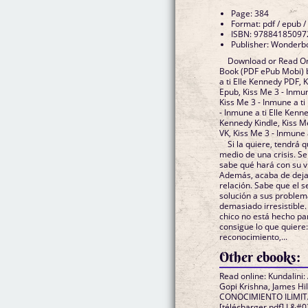
Page: 384
Format: pdf / epub /
ISBN: 97884185097
Publisher: Wonderb
Download or Read Onl
Book (PDF ePub Mobi) b
a ti Elle Kennedy PDF, 
Epub, Kiss Me 3 - Inmun
Kiss Me 3 - Inmune a t
- Inmune a ti Elle Kenne
Kennedy Kindle, Kiss M
VK, Kiss Me 3 - Inmune
Si la quiere, tendrá 
medio de una crisis. Se
sabe qué hará con su v
Además, acaba de dejar
relación. Sabe que el s
solución a sus problem
demasiado irresistible. 
chico no está hecho pa
consigue lo que quiere:
reconocimiento,...
Other ebooks:
Read online: Kundalini:
Gopi Krishna, James Hi
CONOCIMIENTO ILIMIT
[télécharger pdf] L&#0