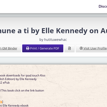
Disc
nmune a ti by Elle Kennedy on
by hutituwewhac
h GM Binder
Print / Generate PDF
Visit User Profile
book downloads for ipod touch Kiss
lish Edition) by Elle Kennedy
B2 ePub
This book click on the link button
]
ok
]
 ti Elle Kennedy ebook