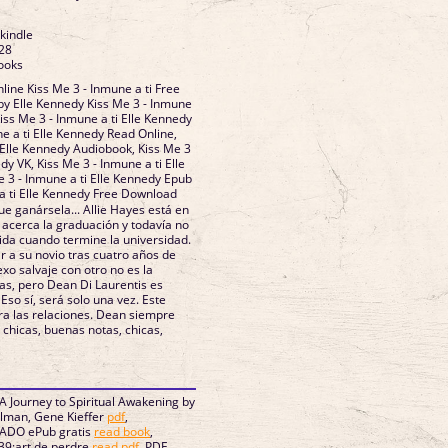
 kindle
28
ooks
ine Kiss Me 3 - Inmune a ti Free
y Elle Kennedy Kiss Me 3 - Inmune
Kiss Me 3 - Inmune a ti Elle Kennedy
e a ti Elle Kennedy Read Online,
i Elle Kennedy Audiobook, Kiss Me 3
dy VK, Kiss Me 3 - Inmune a ti Elle
e 3 - Inmune a ti Elle Kennedy Epub
 a ti Elle Kennedy Free Download
que ganársela... Allie Hayes está en
 acerca la graduación y todavía no
ida cuando termine la universidad.
 a su novio tras cuatro años de
exo salvaje con otro no es la
as, pero Dean Di Laurentis es
Eso sí, será solo una vez. Este
ra las relaciones. Dean siempre
 chicas, buenas notas, chicas,
 A Journey to Spiritual Awakening by
llman, Gene Kieffer
pdf
,
ADO ePub gratis
read book
,
39;art de perdre
read pdf
, PDF