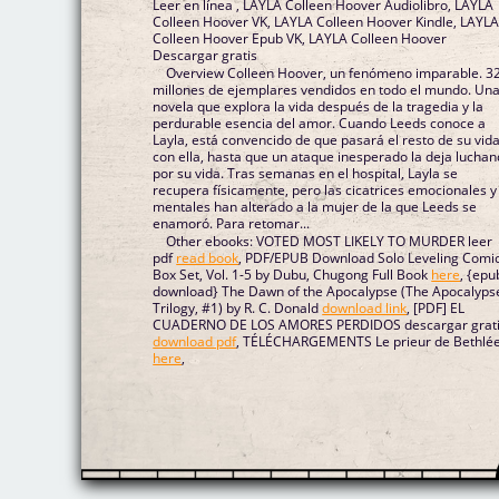
Leer en línea , LAYLA Colleen Hoover Audiolibro, LAYLA
Colleen Hoover VK, LAYLA Colleen Hoover Kindle, LAYL
Colleen Hoover Epub VK, LAYLA Colleen Hoover
Descargar gratis
Overview Colleen Hoover, un fenómeno imparable. 3
millones de ejemplares vendidos en todo el mundo. Un
novela que explora la vida después de la tragedia y la
perdurable esencia del amor. Cuando Leeds conoce a
Layla, está convencido de que pasará el resto de su vid
con ella, hasta que un ataque inesperado la deja lucha
por su vida. Tras semanas en el hospital, Layla se
recupera físicamente, pero las cicatrices emocionales y
mentales han alterado a la mujer de la que Leeds se
enamoró. Para retomar...
Other ebooks: VOTED MOST LIKELY TO MURDER leer
pdf
read book
, PDF/EPUB Download Solo Leveling Comi
Box Set, Vol. 1-5 by Dubu, Chugong Full Book
here
, {epu
download} The Dawn of the Apocalypse (The Apocalyps
Trilogy, #1) by R. C. Donald
download link
, [PDF] EL
CUADERNO DE LOS AMORES PERDIDOS descargar grat
download pdf
, TÉLÉCHARGEMENTS Le prieur de Bethl
here
,