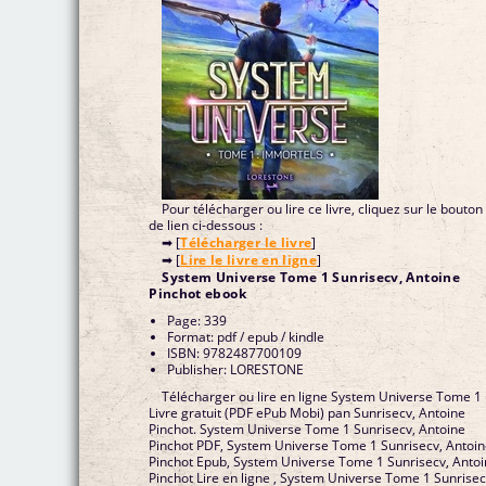
Pour télécharger ou lire ce livre, cliquez sur le bouton
de lien ci-dessous :
➡ [
Télécharger le livre
]
➡ [
Lire le livre en ligne
]
System Universe Tome 1 Sunrisecv, Antoine
Pinchot ebook
Page: 339
Format: pdf / epub / kindle
ISBN: 9782487700109
Publisher: LORESTONE
Télécharger ou lire en ligne System Universe Tome 1
Livre gratuit (PDF ePub Mobi) pan Sunrisecv, Antoine
Pinchot. System Universe Tome 1 Sunrisecv, Antoine
Pinchot PDF, System Universe Tome 1 Sunrisecv, Antoi
Pinchot Epub, System Universe Tome 1 Sunrisecv, Anto
Pinchot Lire en ligne , System Universe Tome 1 Sunrisec