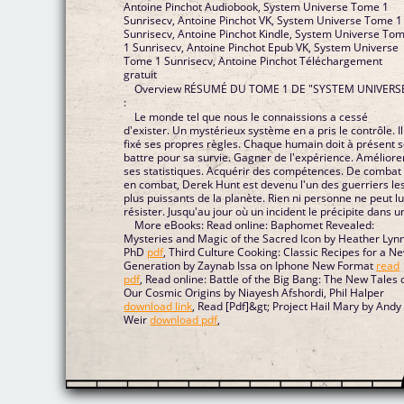
Antoine Pinchot Audiobook, System Universe Tome 1
Sunrisecv, Antoine Pinchot VK, System Universe Tome 1
Sunrisecv, Antoine Pinchot Kindle, System Universe To
1 Sunrisecv, Antoine Pinchot Epub VK, System Universe
Tome 1 Sunrisecv, Antoine Pinchot Téléchargement
gratuit
Overview RÉSUMÉ DU TOME 1 DE "SYSTEM UNIVERS
:
Le monde tel que nous le connaissions a cessé
d'exister. Un mystérieux système en a pris le contrôle. Il
fixé ses propres règles. Chaque humain doit à présent 
battre pour sa survie. Gagner de l'expérience. Améliore
ses statistiques. Acquérir des compétences. De combat
en combat, Derek Hunt est devenu l'un des guerriers le
plus puissants de la planète. Rien ni personne ne peut lu
résister. Jusqu'au jour où un incident le précipite dans un
More eBooks: Read online: Baphomet Revealed:
Mysteries and Magic of the Sacred Icon by Heather Lyn
PhD
pdf
, Third Culture Cooking: Classic Recipes for a N
Generation by Zaynab Issa on Iphone New Format
read
pdf
, Read online: Battle of the Big Bang: The New Tales 
Our Cosmic Origins by Niayesh Afshordi, Phil Halper
download link
, Read [Pdf]&gt; Project Hail Mary by Andy
Weir
download pdf
,