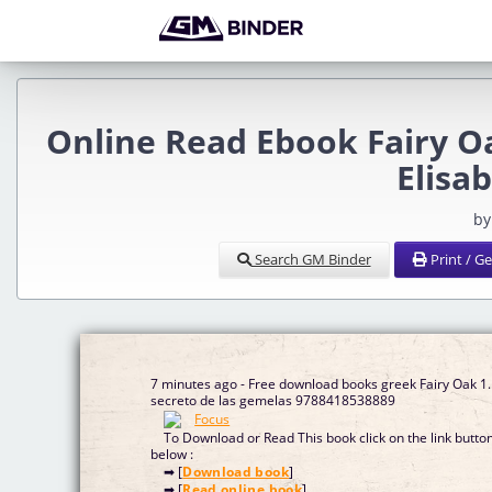
Online Read Ebook Fairy Oa
Elisa
by
Search GM Binder
Print / G
7 minutes ago - Free download books greek Fairy Oak 1.
secreto de las gemelas 9788418538889
To Download or Read This book click on the link butto
below :
➡ [
Download book
]
➡ [
Read online book
]