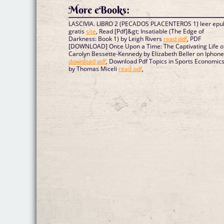
More eBooks:
LASCIVIA. LIBRO 2 (PECADOS PLACENTEROS 1) leer epu
gratis
site
, Read [Pdf]&gt; Insatiable (The Edge of
Darkness: Book 1) by Leigh Rivers
read pdf
, PDF
[DOWNLOAD] Once Upon a Time: The Captivating Life o
Carolyn Bessette-Kennedy by Elizabeth Beller on Iphon
download pdf
, Download Pdf Topics in Sports Economic
by Thomas Miceli
read pdf
,