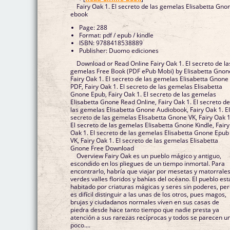
Fairy Oak 1. El secreto de las gemelas Elisabetta Gno
ebook
Page: 288
Format: pdf / epub / kindle
ISBN: 9788418538889
Publisher: Duomo ediciones
Download or Read Online Fairy Oak 1. El secreto de la
gemelas Free Book (PDF ePub Mobi) by Elisabetta Gnon
Fairy Oak 1. El secreto de las gemelas Elisabetta Gnone
PDF, Fairy Oak 1. El secreto de las gemelas Elisabetta
Gnone Epub, Fairy Oak 1. El secreto de las gemelas
Elisabetta Gnone Read Online, Fairy Oak 1. El secreto d
las gemelas Elisabetta Gnone Audiobook, Fairy Oak 1. E
secreto de las gemelas Elisabetta Gnone VK, Fairy Oak 1
El secreto de las gemelas Elisabetta Gnone Kindle, Fairy
Oak 1. El secreto de las gemelas Elisabetta Gnone Epub
VK, Fairy Oak 1. El secreto de las gemelas Elisabetta
Gnone Free Download
Overview Fairy Oak es un pueblo mágico y antiguo,
escondido en los pliegues de un tiempo inmortal. Para
encontrarlo, habría que viajar por mesetas y matorrales
verdes valles floridos y bahías del océano. El pueblo est
habitado por criaturas mágicas y seres sin poderes, pe
es difícil distinguir a las unas de los otros, pues magos,
brujas y ciudadanos normales viven en sus casas de
piedra desde hace tanto tiempo que nadie presta ya
atención a sus rarezas recíprocas y todos se parecen u
poco....