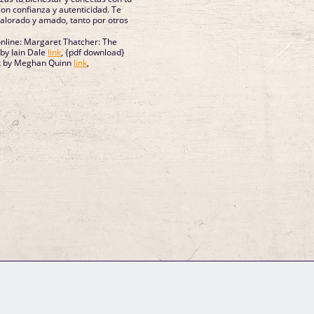
alorado y amado, tanto por otros
nline: Margaret Thatcher: The
 by Iain Dale
link
, {pdf download}
rt by Meghan Quinn
link
,
GM Binder
Further Information