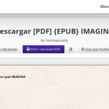
Disc
escargar [PDF] {EPUB} IMAGI
by hacekapuzety
h GM Binder
Print / Generate PDF
Visit User Profile
ara ipad IMAGINA