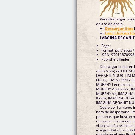
Para descargar o leer
enlace de abajo :
➡ [
Descargar libro
]
➡ [
Leer libro en lí
IMAGINA DEGANIT
Page:
Format: pdf / epub /
ISBN: 97913878998
Publisher: Kepler
Descargar o leer en 
ePub Mobi) de DEGAN
DEGANIT NUUR, TIM 
NUUR, TIM MURPHY Ep
MURPHY Leer en línea
MURPHY Audiolibro, 
MURPHY VK, IMAGINA
Kindle, IMAGINA DEGA
IMAGINA DEGANIT NUU
Overview Tu mente in
hora de despertarla. I
personas que buscan m
recuperar su energía a
visualización.¿Anhelas 
inseguridad y ansiedad
mundo en el que: Priorizas tu bienestar y conectas con tu