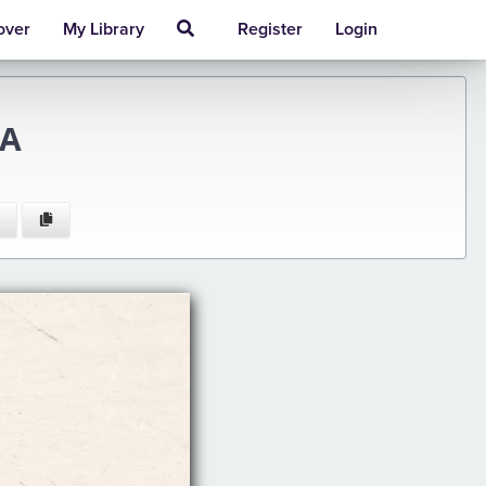
over
My Library
Register
Login
NA