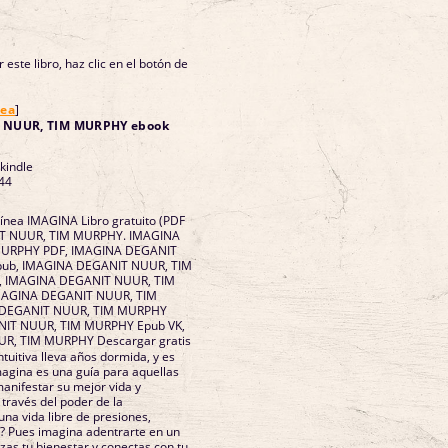
 este libro, haz clic en el botón de
nea
]
 NUUR, TIM MURPHY ebook
 kindle
44
línea IMAGINA Libro gratuito (PDF
IT NUUR, TIM MURPHY. IMAGINA
MURPHY PDF, IMAGINA DEGANIT
ub, IMAGINA DEGANIT NUUR, TIM
 , IMAGINA DEGANIT NUUR, TIM
IMAGINA DEGANIT NUUR, TIM
 DEGANIT NUUR, TIM MURPHY
NIT NUUR, TIM MURPHY Epub VK,
R, TIM MURPHY Descargar gratis
tuitiva lleva años dormida, y es
magina es una guía para aquellas
anifestar su mejor vida y
 través del poder de la
una vida libre de presiones,
? Pues imagina adentrarte en un