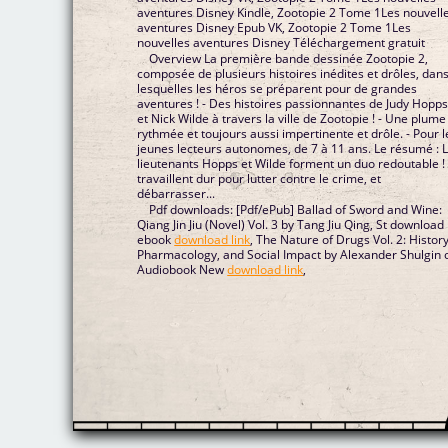
aventures Disney Kindle, Zootopie 2 Tome 1Les nouvell
aventures Disney Epub VK, Zootopie 2 Tome 1Les
nouvelles aventures Disney Téléchargement gratuit
Overview La première bande dessinée Zootopie 2,
composée de plusieurs histoires inédites et drôles, dan
lesquelles les héros se préparent pour de grandes
aventures ! - Des histoires passionnantes de Judy Hopp
et Nick Wilde à travers la ville de Zootopie ! - Une plume
rythmée et toujours aussi impertinente et drôle. - Pour l
jeunes lecteurs autonomes, de 7 à 11 ans. Le résumé : 
lieutenants Hopps et Wilde forment un duo redoutable ! 
travaillent dur pour lutter contre le crime, et
débarrasser...
Pdf downloads: [Pdf/ePub] Ballad of Sword and Wine:
Qiang Jin Jiu (Novel) Vol. 3 by Tang Jiu Qing, St download
ebook
download link
, The Nature of Drugs Vol. 2: History
Pharmacology, and Social Impact by Alexander Shulgin 
Audiobook New
download link
,