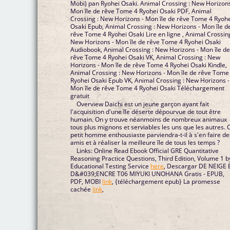
Mobi) pan Ryohei Osaki. Animal Crossing : New Horizons
Mon île de rêve Tome 4 Ryohei Osaki PDF, Animal
Crossing : New Horizons - Mon île de rêve Tome 4 Ryoh
Osaki Epub, Animal Crossing : New Horizons - Mon île d
rêve Tome 4 Ryohei Osaki Lire en ligne , Animal Crossing
New Horizons - Mon île de rêve Tome 4 Ryohei Osaki
Audiobook, Animal Crossing : New Horizons - Mon île d
rêve Tome 4 Ryohei Osaki VK, Animal Crossing : New
Horizons - Mon île de rêve Tome 4 Ryohei Osaki Kindle,
Animal Crossing : New Horizons - Mon île de rêve Tome
Ryohei Osaki Epub VK, Animal Crossing : New Horizons -
Mon île de rêve Tome 4 Ryohei Osaki Téléchargement
gratuit
Overview Daichi est un jeune garçon ayant fait
l'acquisition d'une île déserte dépourvue de tout être
humain. On y trouve néanmoins de nombreux animaux
tous plus mignons et serviables les uns que les autres. 
petit homme enthousiaste parviendra-t-il à s'en faire de
amis et à réaliser la meilleure île de tous les temps ?
Links: Online Read Ebook Official GRE Quantitative
Reasoning Practice Questions, Third Edition, Volume 1 b
Educational Testing Service
here
, Descargar DE NEIGE 
D&#039;ENCRE T06 MIYUKI UNOHANA Gratis - EPUB,
PDF, MOBI
link
, {téléchargement epub} La promesse
cachée
link
,