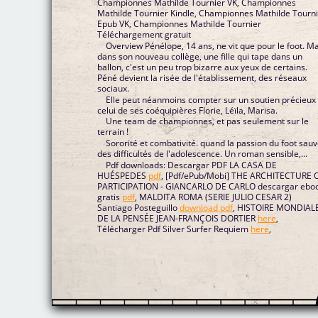
Championnes Mathilde Tournier VK, Championnes
Mathilde Tournier Kindle, Championnes Mathilde Tourn
Epub VK, Championnes Mathilde Tournier
Téléchargement gratuit
Overview Pénélope, 14 ans, ne vit que pour le foot. M
dans son nouveau collège, une fille qui tape dans un
ballon, c'est un peu trop bizarre aux yeux de certains.
Péné devient la risée de l'établissement, des réseaux
sociaux.
Elle peut néanmoins compter sur un soutien précieux 
celui de ses coéquipières Florie, Léïla, Marisa.
Une team de championnes, et pas seulement sur le
terrain !
Sororité et combativité. quand la passion du foot sau
des difficultés de l'adolescence. Un roman sensible,...
Pdf downloads: Descargar PDF LA CASA DE
HUÉSPEDES
pdf
, [Pdf/ePub/Mobi] THE ARCHITECTURE 
PARTICIPATION - GIANCARLO DE CARLO descargar ebo
gratis
pdf
, MALDITA ROMA (SERIE JULIO CESAR 2)
Santiago Posteguillo
download pdf
, HISTOIRE MONDIAL
DE LA PENSÉE JEAN-FRANÇOIS DORTIER
here
,
Télécharger Pdf Silver Surfer Requiem
here
,