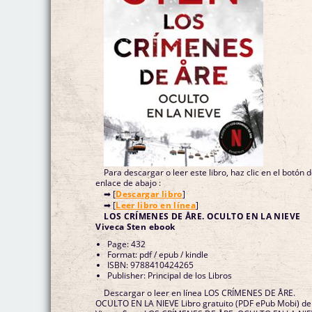
Para descargar o leer este libro, haz clic en el botón 
enlace de abajo :
➡ [
Descargar libro
]
➡ [
Leer libro en línea
]
LOS CRÍMENES DE ÅRE. OCULTO EN LA NIEVE
Viveca Sten ebook
Page: 432
Format: pdf / epub / kindle
ISBN: 9788410424265
Publisher: Principal de los Libros
Descargar o leer en línea LOS CRÍMENES DE ÅRE.
OCULTO EN LA NIEVE Libro gratuito (PDF ePub Mobi) de