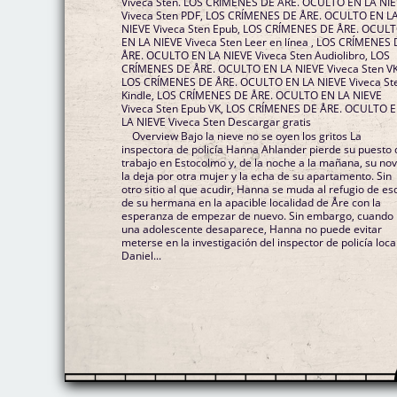
Viveca Sten. LOS CRÍMENES DE ÅRE. OCULTO EN LA NI
Viveca Sten PDF, LOS CRÍMENES DE ÅRE. OCULTO EN L
NIEVE Viveca Sten Epub, LOS CRÍMENES DE ÅRE. OCUL
EN LA NIEVE Viveca Sten Leer en línea , LOS CRÍMENES
ÅRE. OCULTO EN LA NIEVE Viveca Sten Audiolibro, LOS
CRÍMENES DE ÅRE. OCULTO EN LA NIEVE Viveca Sten VK
LOS CRÍMENES DE ÅRE. OCULTO EN LA NIEVE Viveca St
Kindle, LOS CRÍMENES DE ÅRE. OCULTO EN LA NIEVE
Viveca Sten Epub VK, LOS CRÍMENES DE ÅRE. OCULTO 
LA NIEVE Viveca Sten Descargar gratis
Overview Bajo la nieve no se oyen los gritos La
inspectora de policía Hanna Ahlander pierde su puesto 
trabajo en Estocolmo y, de la noche a la mañana, su nov
la deja por otra mujer y la echa de su apartamento. Sin
otro sitio al que acudir, Hanna se muda al refugio de es
de su hermana en la apacible localidad de Åre con la
esperanza de empezar de nuevo. Sin embargo, cuando
una adolescente desaparece, Hanna no puede evitar
meterse en la investigación del inspector de policía local
Daniel...