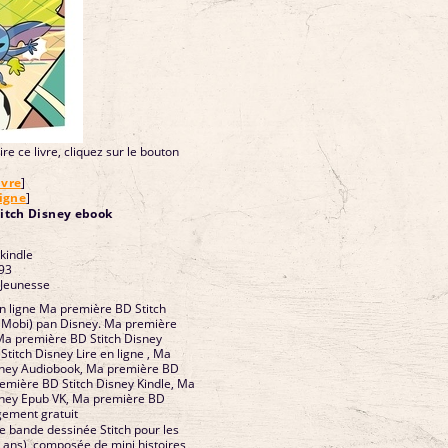
re ce livre, cliquez sur le bouton
ivre
]
ligne
]
itch Disney ebook
 kindle
93
 Jeunesse
en ligne Ma première BD Stitch
b Mobi) pan Disney. Ma première
Ma première BD Stitch Disney
titch Disney Lire en ligne , Ma
sney Audiobook, Ma première BD
remière BD Stitch Disney Kindle, Ma
sney Epub VK, Ma première BD
gement gratuit
 bande dessinée Stitch pour les
7 ans), composée de mini histoires