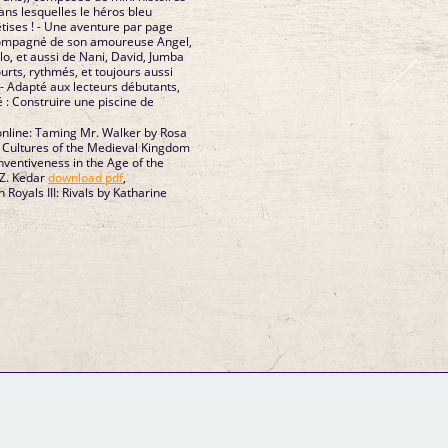
dans lesquelles le héros bleu
tises ! - Une aventure par page
ccompagné de son amoureuse Angel,
lo, et aussi de Nani, David, Jumba
courts, rythmés, et toujours aussi
 - Adapté aux lecteurs débutants,
 : Construire une piscine de
online: Taming Mr. Walker by Rosa
: Cultures of the Medieval Kingdom
Inventiveness in the Age of the
Z. Kedar
download pdf
,
yals III: Rivals by Katharine
GM Binder
Further Information