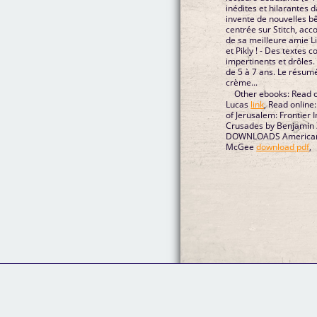
inédites et hilarantes 
invente de nouvelles bê
centrée sur Stitch, a
de sa meilleure amie Li
et Pikly ! - Des textes 
impertinents et drôles.
de 5 à 7 ans. Le résumé
crème...
Other ebooks: Read 
Lucas
link
, Read online
of Jerusalem: Frontier 
Crusades by Benjamin 
DOWNLOADS American Ro
McGee
download pdf
,