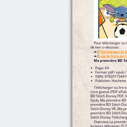
Pour télécharger ou li
de lien ci-dessous :
➡ [
Télécharger le l
➡ [
Lire le livre en 
Ma première BD St
Page: 64
Format: pdf / epub /
ISBN: 97820173441
Publisher: Hachette
Télécharger ou lire 
Livre gratuit (PDF ePu
BD Stitch Disney PDF, 
Epub, Ma première BD S
première BD Stitch Di
Stitch Disney VK, Ma p
première BD Stitch Di
Stitch Disney Téléchar
Overview La première
lecteurs débutants (5-