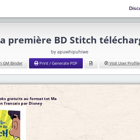
Disc
a première BD Stitch télécha
by apuwhipuhiwe
h GM Binder
Print / Generate PDF
Visit User Profile
oks gratuits au format txt Ma
n francais par Disney