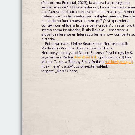
(Plataforma Editorial, 2023), la autora ha conseguido
vender más de 5.000 ejemplares y ha demostrado tene
una fuerza mediática con gran eco internacional. Vivim
rodeados y condicionados por múltiples miedos. Pero ¿y
el miedo no fuera nuestro enemigo? ¿Y si aprender a
convivir con él fuera la clave para crecer? En este libro 
íntimo como inspirador, Bisila Bokoko —empresaria
global y referente en liderazgo femenino— comparte s
historia...
Pdf downloads: Online Read Ebook Neuroscientific
Methods in Practice: Applications in Clinical
Neuropsychology and Neuro-Forensic Psychology by K.
Jayasankara Reddy
download link
, {pdf download} Bea
Mullins Takes a Shot by Emily Deibert
/u/ckiwhyxungap
"
title="here" class="custom-external-link"
target="_blank">here,