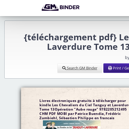
{téléchargement pdf} Le
Laverdure Tome 13
b
Search GM Binder
Print / G
Livres électroniques gratuits à télécharger pour
kindle Les Chevaliers du Ciel Tanguy et Laverdur
Tome 13Opération "Aube rouge" 9782205212495
CHM PDF MOBI par Patrice Buendia, Frédéric
Zumbiehl, Sébastien Philippe en francais