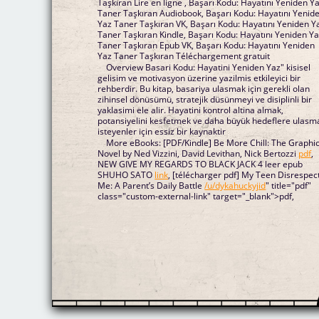
Taşkıran Lire en ligne , Başarı Kodu: Hayatını Yeniden Y
Taner Taşkıran Audiobook, Başarı Kodu: Hayatını Yenid
Yaz Taner Taşkıran VK, Başarı Kodu: Hayatını Yeniden Y
Taner Taşkıran Kindle, Başarı Kodu: Hayatını Yeniden Y
Taner Taşkıran Epub VK, Başarı Kodu: Hayatını Yeniden
Yaz Taner Taşkıran Téléchargement gratuit
Overview Basari Kodu: Hayatini Yeniden Yaz" kisisel
gelisim ve motivasyon üzerine yazilmis etkileyici bir
rehberdir. Bu kitap, basariya ulasmak için gerekli olan
zihinsel dönüsümü, stratejik düsünmeyi ve disiplinli bir
yaklasimi ele alir. Hayatini kontrol altina almak,
potansiyelini kesfetmek ve daha büyük hedeflere ulasm
isteyenler için essiz bir kaynaktir
More eBooks: [PDF/Kindle] Be More Chill: The Graphi
Novel by Ned Vizzini, David Levithan, Nick Bertozzi
pdf
,
NEW GIVE MY REGARDS TO BLACK JACK 4 leer epub
SHUHO SATO
link
, [télécharger pdf] My Teen Disrespec
Me: A Parent’s Daily Battle
/u/dykahuckyjid
" title="pdf"
class="custom-external-link" target="_blank">pdf,