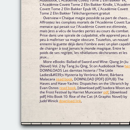
Audiobook, L'Académie Covett Tome 2 Elin Bakker VK,
L'Académie Covett Tome 2 Elin Bakker Kindle, L'Académ
Covett Tome 2 Elin Bakker Epub VK, L'Académie Covett
Tome 2 Elin Bakker Téléchargement gratuit
Overview « Chaque magie possède sa part de chaos...
Affrontez les complots mortels de l'Académie Covett !L
menace qui pesait sur l'Académie Covett est éliminée,
mais Jess a vécu de lourdes pertes au cours du combat.
Prise dans une spirale de culpabilité, elle apprend peu à
peu à maîtriser sa magie obscure. Toutefois, un nouvel
ennemi la guette déjà dans l'ombre avec un plan capab
de changer à tout jamais le monde magique. Entre le
poids de ses regrets, les révélations déchirantes et les
jeux...
More eBooks: Ballad of Sword and Wine: Qiang Jin Jiu
(Novel) Vol. 2 by Tang Jiu Qing, St on Audiobook New
he
DOWNLOADS Las damitas histeria / The Little
Ladies&#039;s Hysteria by Verónica Monti, Bárbara
Malacara
read book
, DOWNLOAD [PDF] {EPUB} The
Haves and Have-Yachts: Dispatches on the Ultrarich by
Evan Osnos
read book
, [download pdf] Isadora Moon a
the Frost Festival by Harriet Muncaster
pdf
, [download
pdf] Hilo Book 10: Rise of the Cat: (A Graphic Novel) by
Judd Winick
download link
,