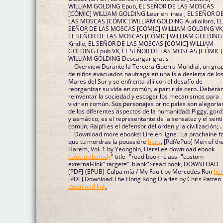
WILLIAM GOLDING Epub, EL SEÑOR DE LAS MOSCAS
[CÓMIC] WILLIAM GOLDING Leer en línea , EL SEÑOR D
LAS MOSCAS [CÓMIC] WILLIAM GOLDING Audiolibro, E
SEÑOR DE LAS MOSCAS [CÓMIC] WILLIAM GOLDING VK
EL SEÑOR DE LAS MOSCAS [CÓMIC] WILLIAM GOLDING
Kindle, EL SEÑOR DE LAS MOSCAS [CÓMIC] WILLIAM
GOLDING Epub VK, EL SEÑOR DE LAS MOSCAS [CÓMIC]
WILLIAM GOLDING Descargar gratis
Overview Durante la Tercera Guerra Mundial, un gru
de niños evacuados naufraga en una isla desierta de lo
Mares del Sur y se enfrenta allí con el desafío de
reorganizar su vida en común, a partir de cero. Deberá
reinventar la sociedad y escoger los mecanismos para
vivir en común. Sus personajes principales son alegoría
de los diferentes aspectos de la humanidad: Piggy, gord
y asmático, es el representante de la sensatez y el sent
común; Ralph es el defensor del orden y la civilización;...
Download more ebooks: Lire en ligne : La prochaine fo
que tu mordras la poussière
here
, [Pdf/ePub] Men of th
Harem, Vol. 1 by Yeongbin, HereLee download ebook
/u/ocinkibarudy
" title="read book" class="custom-
external-link" target="_blank">read book, DOWNLOAD
[PDF] {EPUB} Culpa mía / My Fault by Mercedes Ron
he
[PDF] Download The Hong Kong Diaries by Chris Patten
download link
,