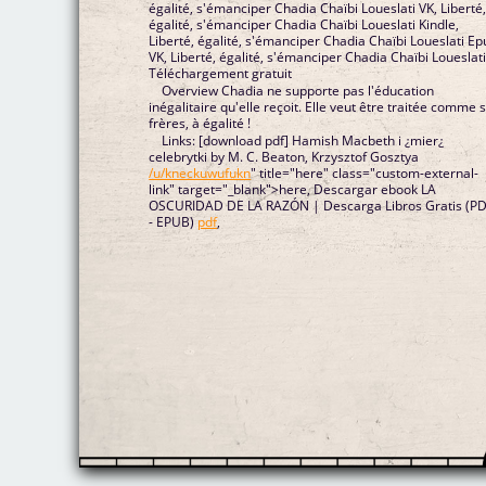
égalité, s'émanciper Chadia Chaïbi Loueslati VK, Liberté
égalité, s'émanciper Chadia Chaïbi Loueslati Kindle,
Liberté, égalité, s'émanciper Chadia Chaïbi Loueslati E
VK, Liberté, égalité, s'émanciper Chadia Chaïbi Loueslat
Téléchargement gratuit
Overview Chadia ne supporte pas l'éducation
inégalitaire qu'elle reçoit. Elle veut être traitée comme 
frères, à égalité !
Links: [download pdf] Hamish Macbeth i ¿mier¿
celebrytki by M. C. Beaton, Krzysztof Gosztya
/u/kneckuwufukn
" title="here" class="custom-external-
link" target="_blank">here, Descargar ebook LA
OSCURIDAD DE LA RAZÓN | Descarga Libros Gratis (P
- EPUB)
pdf
,