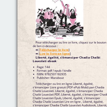
Pour télécharger ou lire ce livre, cliquez sur le bouton
de lien ci-dessous :
➡ [
Télécharger le livre
]
➡ [
Lire le livre en ligne
]
Liberté, égalité, s'émanciper Chadia Chaïbi
Loueslati ebook
Page: 144
Format: pdf / epub / kindle
ISBN: 9782501182935
Publisher: Marabout
Télécharger ou lire en ligne Liberté, égalité,
s'émanciper Livre gratuit (PDF ePub Mobi) pan Chadia
Chaïbi Loueslati. Liberté, égalité, s'émanciper Chadia
Chaïbi Loueslati PDF, Liberté, égalité, s'émanciper Chad
Chaïbi Loueslati Epub, Liberté, égalité, s'émanciper
Chadia Chaïbi Loueslati Lire en ligne , Liberté, égalité,
s'émanciper Chadia Chaïbi Loueslati Audiobook, Liberté