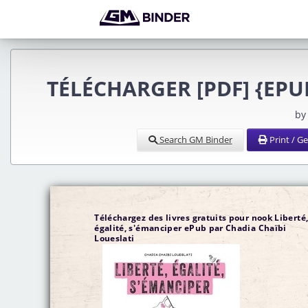
TÉLÉCHARGER [PDF] {EPUB}
by
Search GM Binder
Print / G
Téléchargez des livres gratuits pour nook Liberté
égalité, s'émanciper ePub par Chadia Chaïbi
Loueslati