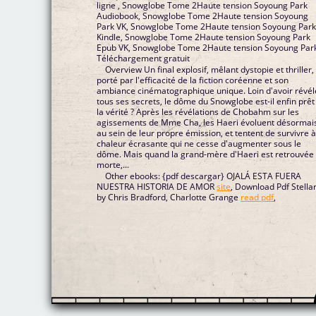
ligne , Snowglobe Tome 2Haute tension Soyoung Park
Audiobook, Snowglobe Tome 2Haute tension Soyoung
Park VK, Snowglobe Tome 2Haute tension Soyoung Par
Kindle, Snowglobe Tome 2Haute tension Soyoung Park
Epub VK, Snowglobe Tome 2Haute tension Soyoung Par
Téléchargement gratuit
Overview Un final explosif, mêlant dystopie et thriller,
porté par l'efficacité de la fiction coréenne et son
ambiance cinématographique unique. Loin d'avoir révél
tous ses secrets, le dôme du Snowglobe est-il enfin prêt
la vérité ? Après les révélations de Chobahm sur les
agissements de Mme Cha, les Haeri évoluent désormai
au sein de leur propre émission, et tentent de survivre à
chaleur écrasante qui ne cesse d'augmenter sous le
dôme. Mais quand la grand-mère d'Haeri est retrouvée
morte,...
Other ebooks: {pdf descargar} OJALÁ ESTA FUERA
NUESTRA HISTORIA DE AMOR
site
, Download Pdf Stella
by Chris Bradford, Charlotte Grange
read pdf
,