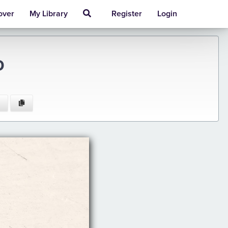
over
My Library
Register
Login
D