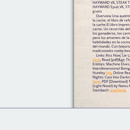
HAYWARD VK, STEAK T
HAYWARD Epub VK, ST
gratis
Overview Una autént
la carne, el libro de r
la carne.El libro impre
carne. Un recorrido del
los ganaderos, los carn
para los amantes de la
habilidades en la coci
del mundo. Con historia
tradicionales como inn
Links: Kiss Now, Lie 
here
, Read [pdf]&gt; T
Entities: Machine Elves
Interdimensional Being
Huntley
link
, Online Re
Nights: Cast Into Dark
here
, PDF [Download] 
(Light Novel) by Natsu
Steinbach
read book
,