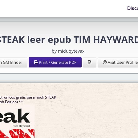
Disc
STEAK leer epub TIM HAYWAR
by miduqytevaxi
h GM Binder
Print / Generate PDF
Visit User Profile
ctrónicos gratis para nook STEAK
h Edition) **