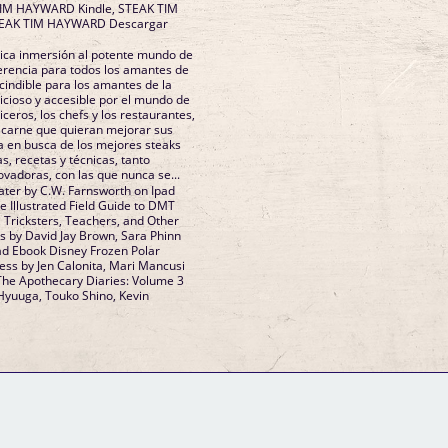
IM HAYWARD Kindle, STEAK TIM
EAK TIM HAYWARD Descargar
ica inmersión al potente mundo de
eferencia para todos los amantes de
scindible para los amantes de la
icioso y accesible por el mundo de
iceros, los chefs y los restaurantes,
 carne que quieran mejorar sus
na en busca de los mejores steaks
s, recetas y técnicas, tanto
ovadoras, con las que nunca se...
Later by C.W. Farnsworth on Ipad
he Illustrated Field Guide to DMT
, Tricksters, Teachers, and Other
s by David Jay Brown, Sara Phinn
ad Ebook Disney Frozen Polar
ness by Jen Calonita, Mari Mancusi
The Apothecary Diaries: Volume 3
 Hyuuga, Touko Shino, Kevin
GM Binder
Further Information