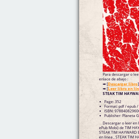
Para descargar o leer
enlace de abajo :
➡ [
Descargar libro
]
➡ [
Leer libro en lí
STEAK TIM HAYWA
Page: 352
Format: pdf / epub /
ISBN: 97884082960
Publisher: Planeta 
Descargar o leer en 
ePub Mobi) de TIM H
STEAK TIM HAYWARD E
en línea , STEAK TIM 