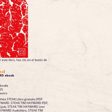
 este libro, haz clic en el botón de
nea
]
RD ebook
 kindle
65
Gastro
línea STEAK Libro gratuito (PDF
AYWARD. STEAK TIM HAYWARD PDF,
pub, STEAK TIM HAYWARD Leer
HAYWARD Audiolibro, STEAK TIM