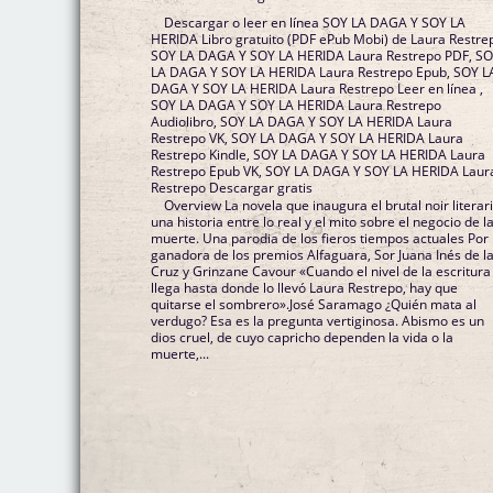
Descargar o leer en línea SOY LA DAGA Y SOY LA
HERIDA Libro gratuito (PDF ePub Mobi) de Laura Restre
SOY LA DAGA Y SOY LA HERIDA Laura Restrepo PDF, S
LA DAGA Y SOY LA HERIDA Laura Restrepo Epub, SOY L
DAGA Y SOY LA HERIDA Laura Restrepo Leer en línea ,
SOY LA DAGA Y SOY LA HERIDA Laura Restrepo
Audiolibro, SOY LA DAGA Y SOY LA HERIDA Laura
Restrepo VK, SOY LA DAGA Y SOY LA HERIDA Laura
Restrepo Kindle, SOY LA DAGA Y SOY LA HERIDA Laura
Restrepo Epub VK, SOY LA DAGA Y SOY LA HERIDA Laur
Restrepo Descargar gratis
Overview La novela que inaugura el brutal noir literari
una historia entre lo real y el mito sobre el negocio de l
muerte. Una parodia de los fieros tiempos actuales Por 
ganadora de los premios Alfaguara, Sor Juana Inés de l
Cruz y Grinzane Cavour «Cuando el nivel de la escritura
llega hasta donde lo llevó Laura Restrepo, hay que
quitarse el sombrero».José Saramago ¿Quién mata al
verdugo? Esa es la pregunta vertiginosa. Abismo es un
dios cruel, de cuyo capricho dependen la vida o la
muerte,...