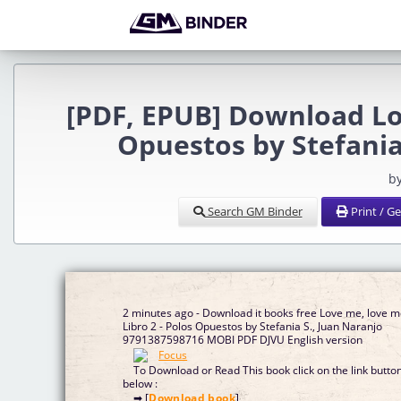
[PDF, EPUB] Download Lov
Opuestos by Stefania
b
Search GM Binder
Print / G
2 minutes ago - Download it books free Love me, love m
Libro 2 - Polos Opuestos by Stefania S., Juan Naranjo
9791387598716 MOBI PDF DJVU English version
To Download or Read This book click on the link butto
below :
➡ [
Download book
]