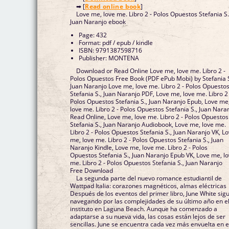
➡ [
Read online book
]
Love me, love me. Libro 2 - Polos Opuestos Stefania S.
Juan Naranjo ebook
Page: 432
Format: pdf / epub / kindle
ISBN: 9791387598716
Publisher: MONTENA
Download or Read Online Love me, love me. Libro 2 -
Polos Opuestos Free Book (PDF ePub Mobi) by Stefania S
Juan Naranjo Love me, love me. Libro 2 - Polos Opuesto
Stefania S., Juan Naranjo PDF, Love me, love me. Libro 2 
Polos Opuestos Stefania S., Juan Naranjo Epub, Love me
love me. Libro 2 - Polos Opuestos Stefania S., Juan Nara
Read Online, Love me, love me. Libro 2 - Polos Opuestos
Stefania S., Juan Naranjo Audiobook, Love me, love me.
Libro 2 - Polos Opuestos Stefania S., Juan Naranjo VK, L
me, love me. Libro 2 - Polos Opuestos Stefania S., Juan
Naranjo Kindle, Love me, love me. Libro 2 - Polos
Opuestos Stefania S., Juan Naranjo Epub VK, Love me, l
me. Libro 2 - Polos Opuestos Stefania S., Juan Naranjo
Free Download
La segunda parte del nuevo romance estudiantil de
Wattpad Italia: corazones magnéticos, almas eléctricas
Después de los eventos del primer libro, June White sig
navegando por las complejidades de su último año en e
instituto en Laguna Beach. Aunque ha comenzado a
adaptarse a su nueva vida, las cosas están lejos de ser
sencillas. June se encuentra cada vez más envuelta en e