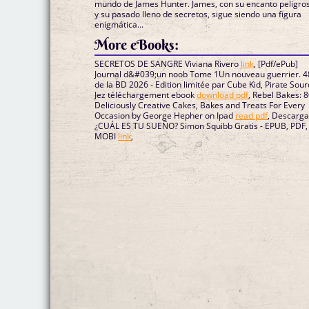
mundo de James Hunter. James, con su encanto peligro
y su pasado lleno de secretos, sigue siendo una figura
enigmática...
More eBooks:
SECRETOS DE SANGRE Viviana Rivero
link
, [Pdf/ePub]
Journal d&#039;un noob Tome 1Un nouveau guerrier. 
de la BD 2026 - Edition limitée par Cube Kid, Pirate Sourcil,
Jez téléchargement ebook
download pdf
, Rebel Bakes: 
Deliciously Creative Cakes, Bakes and Treats For Every
Occasion by George Hepher on Ipad
read pdf
, Descarga
¿CUÁL ES TU SUEÑO? Simon Squibb Gratis - EPUB, PDF,
MOBI
link
,