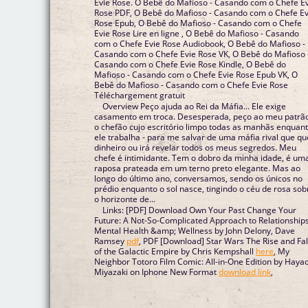
Evie Rose. O Bebê do Mafioso - Casando com o Chefe E
Rose PDF, O Bebê do Mafioso - Casando com o Chefe Ev
Rose Epub, O Bebê do Mafioso - Casando com o Chefe
Evie Rose Lire en ligne , O Bebê do Mafioso - Casando
com o Chefe Evie Rose Audiobook, O Bebê do Mafioso -
Casando com o Chefe Evie Rose VK, O Bebê do Mafioso 
Casando com o Chefe Evie Rose Kindle, O Bebê do
Mafioso - Casando com o Chefe Evie Rose Epub VK, O
Bebê do Mafioso - Casando com o Chefe Evie Rose
Téléchargement gratuit
Overview Peço ajuda ao Rei da Máfia... Ele exige
casamento em troca. Desesperada, peço ao meu patrão
o chefão cujo escritório limpo todas as manhãs enquan
ele trabalha - para me salvar de uma máfia rival que qu
dinheiro ou irá revelar todos os meus segredos. Meu
chefe é intimidante. Tem o dobro da minha idade, é um
raposa prateada em um terno preto elegante. Mas ao
longo do último ano, conversamos, sendo os únicos no
prédio enquanto o sol nasce, tingindo o céu de rosa sob
o horizonte de...
Links: [PDF] Download Own Your Past Change Your
Future: A Not-So-Complicated Approach to Relationships
Mental Health &amp; Wellness by John Delony, Dave
Ramsey
pdf
, PDF [Download] Star Wars The Rise and Fal
of the Galactic Empire by Chris Kempshall
here
, My
Neighbor Totoro Film Comic: All-in-One Edition by Haya
Miyazaki on Iphone New Format
download link
,