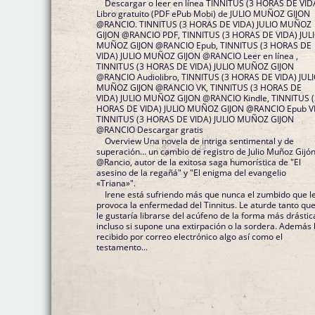
Descargar o leer en línea TINNITUS (3 HORAS DE VID
Libro gratuito (PDF ePub Mobi) de JULIO MUÑOZ GIJON
@RANCIO. TINNITUS (3 HORAS DE VIDA) JULIO MUÑOZ
GIJON @RANCIO PDF, TINNITUS (3 HORAS DE VIDA) JUL
MUÑOZ GIJON @RANCIO Epub, TINNITUS (3 HORAS DE
VIDA) JULIO MUÑOZ GIJON @RANCIO Leer en línea ,
TINNITUS (3 HORAS DE VIDA) JULIO MUÑOZ GIJON
@RANCIO Audiolibro, TINNITUS (3 HORAS DE VIDA) JUL
MUÑOZ GIJON @RANCIO VK, TINNITUS (3 HORAS DE
VIDA) JULIO MUÑOZ GIJON @RANCIO Kindle, TINNITUS 
HORAS DE VIDA) JULIO MUÑOZ GIJON @RANCIO Epub V
TINNITUS (3 HORAS DE VIDA) JULIO MUÑOZ GIJON
@RANCIO Descargar gratis
Overview Una novela de intriga sentimental y de
superación… un cambio de registro de Julio Muñoz Gijó
@Rancio, autor de la exitosa saga humorística de "El
asesino de la regañá" y "El enigma del evangelio
«Triana»".
Irene está sufriendo más que nunca el zumbido que l
provoca la enfermedad del Tinnitus. Le aturde tanto qu
le gustaría librarse del acúfeno de la forma más drástic
incluso si supone una extirpación o la sordera. Además
recibido por correo electrónico algo así como el
testamento...