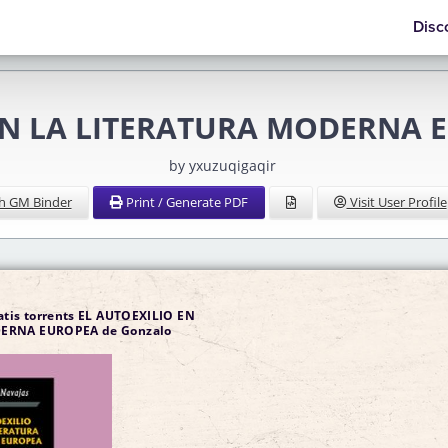
Disc
 EN LA LITERATURA MODERNA E
by yxuzuqigaqir
h GM Binder
Print / Generate PDF
Visit User Profile
atis torrents EL AUTOEXILIO EN
ERNA EUROPEA de Gonzalo