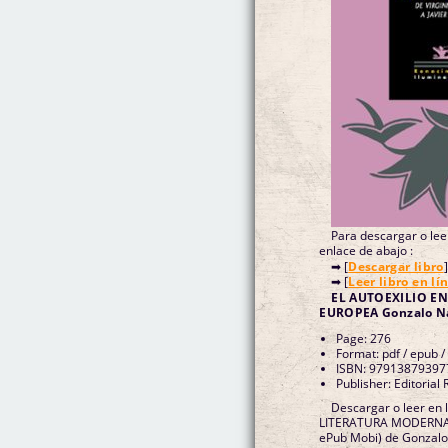
Para descargar o leer
enlace de abajo :
➡ [
Descargar libro
]
➡ [
Leer libro en lí
EL AUTOEXILIO E
EUROPEA Gonzalo N
Page: 276
Format: pdf / epub /
ISBN: 97913879397
Publisher: Editorial
Descargar o leer en
LITERATURA MODERNA E
ePub Mobi) de Gonzalo