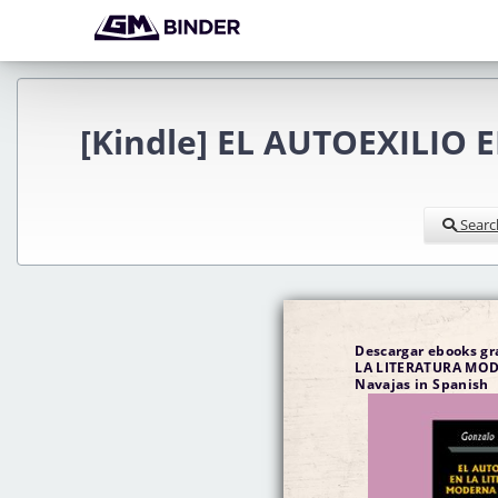
[Kindle] EL AUTOEXILIO
Searc
Descargar ebooks gr
LA LITERATURA MOD
Navajas in Spanish