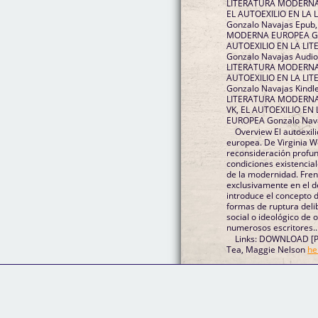
LITERATURA MODERNA 
EL AUTOEXILIO EN L
Gonzalo Navajas Epub
MODERNA EUROPEA Gonz
AUTOEXILIO EN LA L
Gonzalo Navajas Audio
LITERATURA MODERNA 
AUTOEXILIO EN LA L
Gonzalo Navajas Kindl
LITERATURA MODERNA 
VK, EL AUTOEXILIO E
EUROPEA Gonzalo Nava
Overview El autoexili
europea. De Virginia W
reconsideración profun
condiciones existencia
de la modernidad. Fren
exclusivamente en el d
introduce el concepto d
formas de ruptura delib
social o ideológico de 
numerosos escritores..
Links: DOWNLOAD [PD
Tea, Maggie Nelson
he