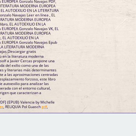
EUROPEA Gonzalo Navajas PDF,
A LITERATURA MODERNA EUROPEA
, EL AUTOEXILIO EN LA LITERATURA
alo Navajas Leer en línea , EL
ITERATURA MODERNA EUROPEA
libro, EL AUTOEXILIO EN LA
EUROPEA Gonzalo Navajas VK, EL
ITERATURA MODERNA EUROPEA
e, EL AUTOEXILIO EN LA
EUROPEA Gonzalo Navajas Epub
N LA LITERATURA MODERNA
jas Descargar gratis
o en la literatura moderna
oolf a Javier Cercas propone una
da del exilio como una de las
les y literarias más determinantes
te a las aproximaciones centradas
esplazamiento forzoso, este libro
e autoexilio para analizar las
erada con el entorno cultural,
origen que caracterizan a
.
F] {EPUB} Valencia by Michelle
re
, RELIQUIA Pol Guasch
pdf
,
GM Binder
Further Information