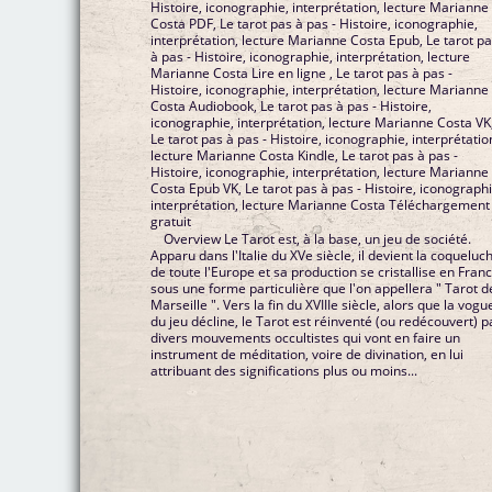
Histoire, iconographie, interprétation, lecture Marianne
Costa PDF, Le tarot pas à pas - Histoire, iconographie,
interprétation, lecture Marianne Costa Epub, Le tarot p
à pas - Histoire, iconographie, interprétation, lecture
Marianne Costa Lire en ligne , Le tarot pas à pas -
Histoire, iconographie, interprétation, lecture Marianne
Costa Audiobook, Le tarot pas à pas - Histoire,
iconographie, interprétation, lecture Marianne Costa VK
Le tarot pas à pas - Histoire, iconographie, interprétation,
lecture Marianne Costa Kindle, Le tarot pas à pas -
Histoire, iconographie, interprétation, lecture Marianne
Costa Epub VK, Le tarot pas à pas - Histoire, iconographie,
interprétation, lecture Marianne Costa Téléchargement
gratuit
Overview Le Tarot est, à la base, un jeu de société.
Apparu dans l'Italie du XVe siècle, il devient la coqueluc
de toute l'Europe et sa production se cristallise en Fran
sous une forme particulière que l'on appellera " Tarot d
Marseille ". Vers la fin du XVIIIe siècle, alors que la vogu
du jeu décline, le Tarot est réinventé (ou redécouvert) p
divers mouvements occultistes qui vont en faire un
instrument de méditation, voire de divination, en lui
attribuant des significations plus ou moins...