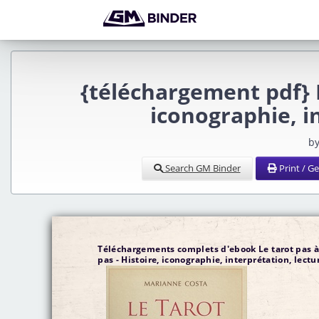
{téléchargement pdf} L
iconographie, i
by
Search GM Binder
Print / G
Téléchargements complets d'ebook Le tarot pas 
pas - Histoire, iconographie, interprétation, lectu