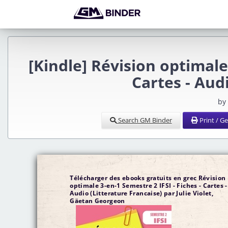
[Kindle] Révision optimale 
Cartes - Au
by
Search GM Binder
Print / G
Télécharger des ebooks gratuits en grec Révision
optimale 3-en-1 Semestre 2 IFSI - Fiches - Cartes -
Audio (Litterature Francaise) par Julie Violet,
Gäetan Georgeon