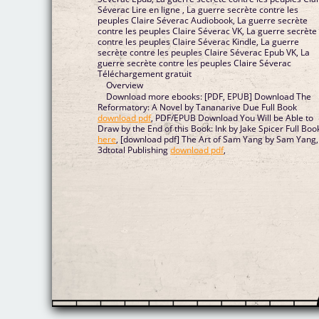
Séverac Lire en ligne , La guerre secrète contre les
peuples Claire Séverac Audiobook, La guerre secrète
contre les peuples Claire Séverac VK, La guerre secrète
contre les peuples Claire Séverac Kindle, La guerre
secrète contre les peuples Claire Séverac Epub VK, La
guerre secrète contre les peuples Claire Séverac
Téléchargement gratuit
Overview
Download more ebooks: [PDF, EPUB] Download The
Reformatory: A Novel by Tananarive Due Full Book
download pdf
, PDF/EPUB Download You Will be Able to
Draw by the End of this Book: Ink by Jake Spicer Full Boo
here
, [download pdf] The Art of Sam Yang by Sam Yang,
3dtotal Publishing
download pdf
,