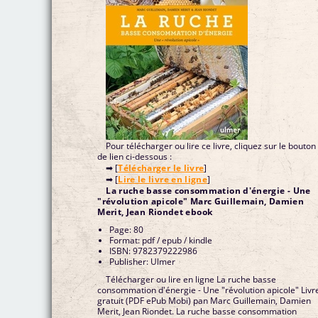
Pour télécharger ou lire ce livre, cliquez sur le bouton
de lien ci-dessous :
➡ [
Télécharger le livre
]
➡ [
Lire le livre en ligne
]
La ruche basse consommation d'énergie - Une
"révolution apicole" Marc Guillemain, Damien
Merit, Jean Riondet ebook
Page: 80
Format: pdf / epub / kindle
ISBN: 9782379222986
Publisher: Ulmer
Télécharger ou lire en ligne La ruche basse
consommation d'énergie - Une "révolution apicole" Livre
gratuit (PDF ePub Mobi) pan Marc Guillemain, Damien
Merit, Jean Riondet. La ruche basse consommation