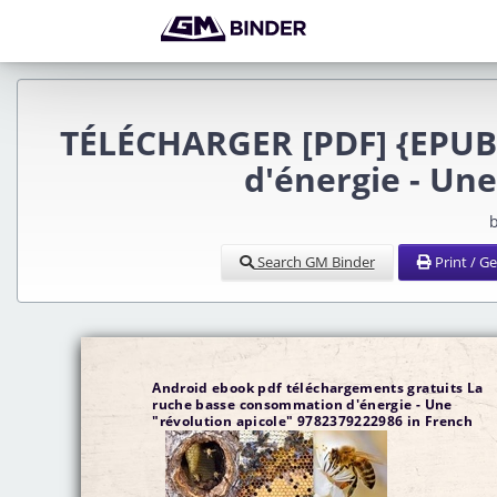
TÉLÉCHARGER [PDF] {EPUB
d'énergie - Une
b
Search GM Binder
Print / G
Android ebook pdf téléchargements gratuits La
ruche basse consommation d'énergie - Une
"révolution apicole" 9782379222986 in French