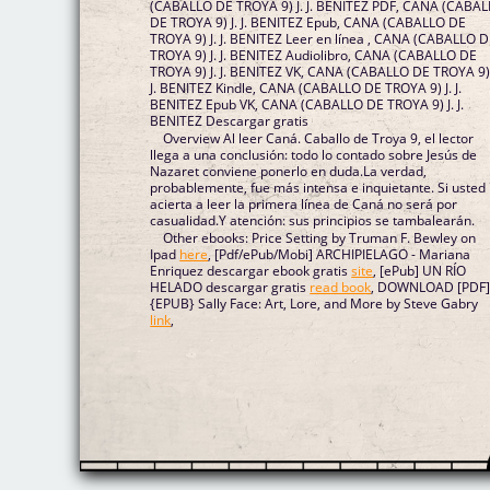
(CABALLO DE TROYA 9) J. J. BENITEZ PDF, CANA (CABA
DE TROYA 9) J. J. BENITEZ Epub, CANA (CABALLO DE
TROYA 9) J. J. BENITEZ Leer en línea , CANA (CABALLO 
TROYA 9) J. J. BENITEZ Audiolibro, CANA (CABALLO DE
TROYA 9) J. J. BENITEZ VK, CANA (CABALLO DE TROYA 9) 
J. BENITEZ Kindle, CANA (CABALLO DE TROYA 9) J. J.
BENITEZ Epub VK, CANA (CABALLO DE TROYA 9) J. J.
BENITEZ Descargar gratis
Overview Al leer Caná. Caballo de Troya 9, el lector
llega a una conclusión: todo lo contado sobre Jesús de
Nazaret conviene ponerlo en duda.La verdad,
probablemente, fue más intensa e inquietante. Si usted
acierta a leer la primera línea de Caná no será por
casualidad.Y atención: sus principios se tambalearán.
Other ebooks: Price Setting by Truman F. Bewley on
Ipad
here
, [Pdf/ePub/Mobi] ARCHIPIELAGO - Mariana
Enriquez descargar ebook gratis
site
, [ePub] UN RÍO
HELADO descargar gratis
read book
, DOWNLOAD [PDF
{EPUB} Sally Face: Art, Lore, and More by Steve Gabry
link
,