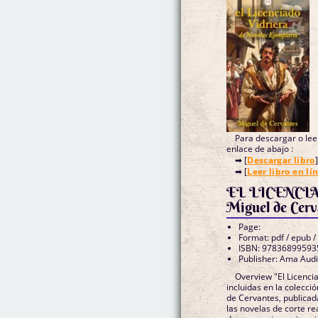
Para descargar o leer
enlace de abajo :
➡ [
Descargar libro
]
➡ [
Leer libro en lí
EL LICENCI
Miguel de Cerv
Page:
Format: pdf / epub /
ISBN: 97836899593
Publisher: Ama Audi
Overview "El Licenci
incluidas en la colecc
de Cervantes, publicada
las novelas de corte re