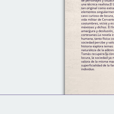
de personajes y situaci
una técnica realista.El
tan original como extr
elementos singularmen
caso curioso de locura,
vida militar de Cervante
costumbres, vicios y e
máximas y dichos. El f
amargura y desilusión,
cortesanas.La novela es
humana, tanto física c
sociedad percibe y valo
historia explora temas 
naturaleza de la admir
Tomás recupera la cord
locura, la sociedad ya 
valora de la misma man
superficialidad de la f
individuo.