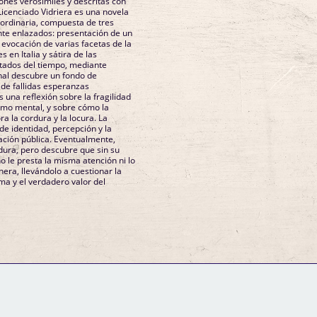
ones verosímiles y descritas con
 Licenciado Vidriera es una novela
aordinaria, compuesta de tres
te enlazados: presentación de un
 evocación de varias facetas de la
s en Italia y sátira de las
stados del tiempo, mediante
inal descubre un fondo de
 de fallidas esperanzas
 una reflexión sobre la fragilidad
omo mental, y sobre cómo la
ra la cordura y la locura. La
de identidad, percepción y la
ación pública. Eventualmente,
ura, pero descubre que sin su
no le presta la misma atención ni lo
era, llevándolo a cuestionar la
ama y el verdadero valor del
GM Binder
Further Information