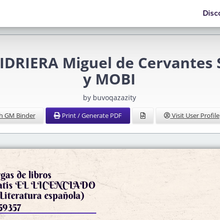
Disc
IDRIERA Miguel de Cervantes S
y MOBI
by buvoqazazity
h GM Binder
Print / Generate PDF
Visit User Profile
gas de libros
gratis EL LICENCIADO
teratura española)
59357