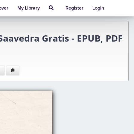
over
My Library
Register
Login
aavedra Gratis - EPUB, PDF