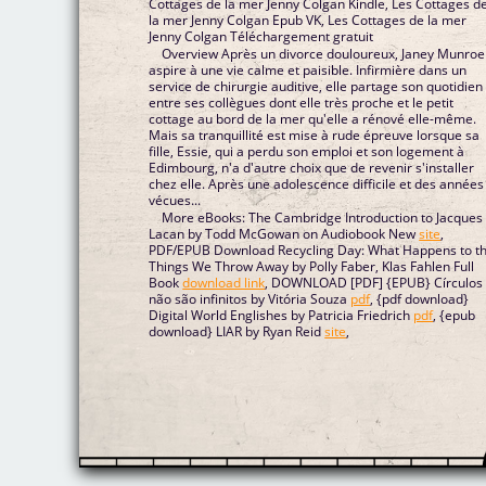
Cottages de la mer Jenny Colgan Kindle, Les Cottages d
la mer Jenny Colgan Epub VK, Les Cottages de la mer
Jenny Colgan Téléchargement gratuit
Overview Après un divorce douloureux, Janey Munroe
aspire à une vie calme et paisible. Infirmière dans un
service de chirurgie auditive, elle partage son quotidien
entre ses collègues dont elle très proche et le petit
cottage au bord de la mer qu'elle a rénové elle-même.
Mais sa tranquillité est mise à rude épreuve lorsque sa
fille, Essie, qui a perdu son emploi et son logement à
Edimbourg, n'a d'autre choix que de revenir s'installer
chez elle. Après une adolescence difficile et des années
vécues...
More eBooks: The Cambridge Introduction to Jacques
Lacan by Todd McGowan on Audiobook New
site
,
PDF/EPUB Download Recycling Day: What Happens to t
Things We Throw Away by Polly Faber, Klas Fahlen Full
Book
download link
, DOWNLOAD [PDF] {EPUB} Círculos
não são infinitos by Vitória Souza
pdf
, {pdf download}
Digital World Englishes by Patricia Friedrich
pdf
, {epub
download} LIAR by Ryan Reid
site
,